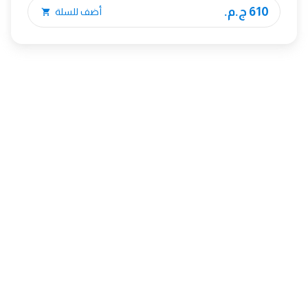
610 ج.م.
أضف للسلة