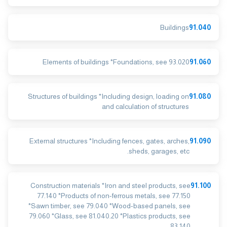
Buildings
91.040
Elements of buildings *Foundations, see 93.020
91.060
Structures of buildings *Including design, loading on
91.080
and calculation of structures
External structures *Including fences, gates, arches,
91.090
sheds, garages, etc.
Construction materials *Iron and steel products, see
91.100
77.140 *Products of non-ferrous metals, see 77.150
*Sawn timber, see 79.040 *Wood-based panels, see
79.060 *Glass, see 81.040.20 *Plastics products, see
83.140