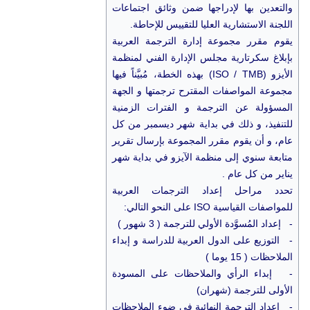
والتعدين بها لإدراجها ضمن وثائق اجتماعات
اللجنة الاستشارية العليا للتقييس للإحاطة.
يقوم مقرر مجموعة إدارة الترجمة العربية
بإبلاغ سكرتارية مجلس الإدارة الفني لمنظمة
الأيزو (ISO / TMB) بهذه الخطة، مُبيَّناً فيها
مجموعة المواصفات المقترح ترجمتها و الجهة
المسؤولة عن الترجمة و الفترات الزمنية
للتنفيذ، و ذلك في بداية شهر ديسمبر من كل
عام، و أن يقوم مقرر المجموعة بإرسال تقرير
متابعة سنوي إلى منظمة الآيزو في بداية شهر
يناير من كل عام .
تحدد مراحل إعداد الترجمات العربية
للمواصفات القياسية ISO على النحو التالي:
- إعداد المُسوَّدة الأولي للترجمة ( 3 شهور )
- التوزيع على الدول العربية للدراسة و إبداء
الملاحظات ( 15 يوما )
- إبداء الرأي والملاحظات على المسودة
الأولى للترجمة (شهران)
- إعداد الترجمة النهائية في ضوء الملاحظات