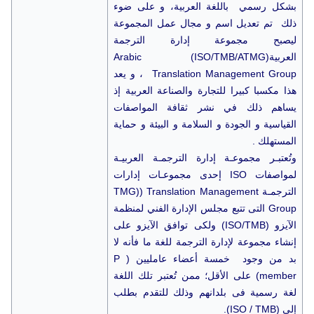
بشكل رسمي باللغة العربية، و على ضوء
ذلك تم تعديل اسم و مجال عمل المجموعة
ليصبح مجموعة إدارة الترجمة
العربية(ISO/TMB/ATMG) Arabic
Translation Management Group ، و يعد
هذا مكسبا كبيرا للتجارة والصناعة العربية إذ
يساهم ذلك في نشر ثقافة المواصفات
القياسية و الجودة و السلامة و البيئة و حماية
المستهلك .
وتُعتبـر مجموعـة إدارة الترجمـة العربيـة
لمواصفات ISO إحدى مجموعـات إدارات
الترجمـة TMG)) Translation Management
Group التى تتبع مجلس الإدارة الفني لمنظمة
الآيزو (ISO/TMB) ولكى توافق الآيزو على
إنشاء مجموعة لإدارة الترجمة للغة ما فأنه لا
بد من وجود خمسة أعضاء عامليين ( P
member) على الأقل؛ ممن تُعتبر تلك اللغة
لغة رسمية فى بلدانهم وذلك للتقدم بطلب
إلى (ISO / TMB).