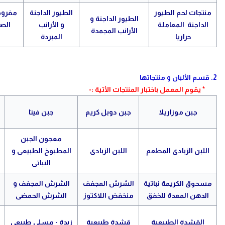
منتجات لحم الطيور
الطيور الداجنة
مفروم
الطيور الداجنة و
الداجنة المعاملة
و الأرانب
الصا
الأرانب المجمدة
حراريا
المبردة
م
2. قسم الألبان و منتجاتها
* يقوم المعمل باختبار المنتجات الأتية :-
جبن موزاريلا
جبن دوبل كريم
جبن فيتا
معجون الجبن
اللبن الزبادى المطعم
اللبن الزبادى
المطبوخ الطبيعى و
النباتى
مسحوق الكريمة نباتية
الشرش المجفف
الشرش المجفف و
الدهن المعدة للخفق
منخفض اللاكتوز
الشرش الحمضى
القشدة الطبيعية
قشدة طبيعية
زبدة - مسلى طبيعى