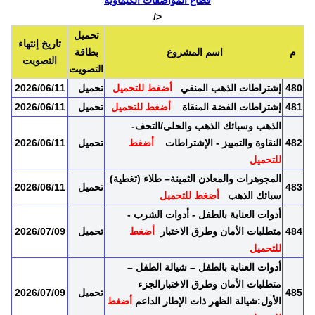
قطاع المواصفات الكيماوية
</
تحميل
تاريخ إنتهاء
م
اسم المشروع
بطاقة
التصويت
التصويت
480
إشتراطات الذهب المنقي
أضغط للتحميل
تحميل
2026/06/11
481
إشتراطات الفضة المنقاة
أضغط للتحميل
تحميل
2026/06/11
الذهب وسبائك الذهب والحلى/التحف-
482
النقاوة والتمييز - الإشتراطات
أضغط
تحميل
2026/06/11
للتحميل
المجوهرات والمعادن الثمينة– طلاء (تغطية)
483
تحميل
2026/06/11
سبائك الذهب
أضغط للتحميل
أدوات العناية بالطفل - أدوات الشرب -
484
متطلبات الأمان وطرق الاختبار
أضغط
تحميل
2026/07/09
للتحميل
أدوات العناية بالطفل – شيالة الطفل –
متطلبات الأمان وطرق الاختبارالجزء
485
تحميل
2026/07/09
الأول:شيالة الظهر ذات الإطار الداعم
أضغط