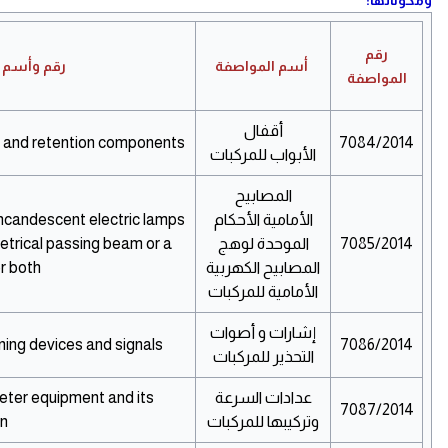
ومكوناتها:
رقم
أسم المواصفة
رقم وأسم ال
المواصفة
أقفال
s and retention components.
7084/2014
الأبواب للمركبات
المصابيح
الأمامية الأحكام
ncandescent electric lamps
7085/2014
الموحدة لوهج
trical passing beam or a
المصابيح الكهربية
r both.
الأمامية للمركبات
إشارات و أصوات
ing devices and signals.
7086/2014
التحذير للمركبات
عدادات السرعة
er equipment and its
7087/2014
وتركيبها للمركبات
n.