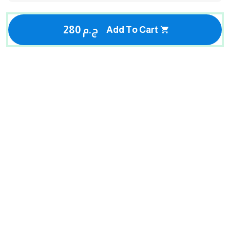
280 ج.م
Add To Cart