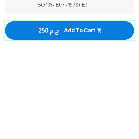
ISO 105- E07 - 1978 ( E )
250 ج.م
Add To Cart