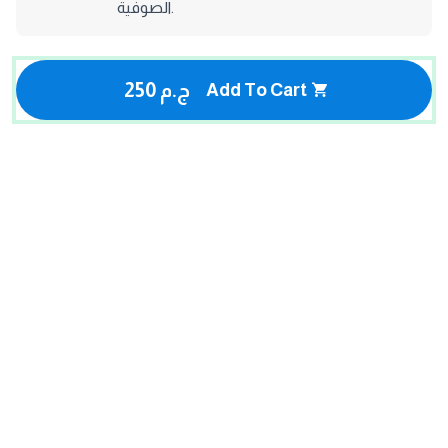
الصوفية.
250 ج.م
Add To Cart