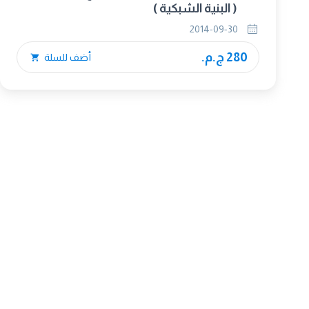
( البنية الشبكية )
2014-09-30
280 ج.م.
أضف للسلة