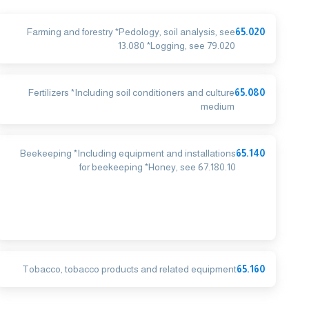
Farming and forestry *Pedology, soil analysis, see
65.020
13.080 *Logging, see 79.020
Fertilizers *Including soil conditioners and culture
65.080
medium
Beekeeping *Including equipment and installations
65.140
for beekeeping *Honey, see 67.180.10
Tobacco, tobacco products and related equipment
65.160