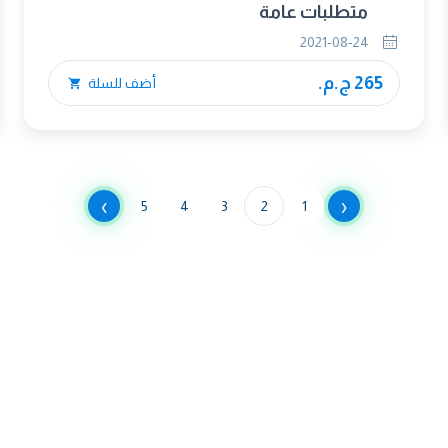
متطلبات عامة
2021-08-24
265 ج.م.
أضف للسلة
›
‹
5
4
3
2
1