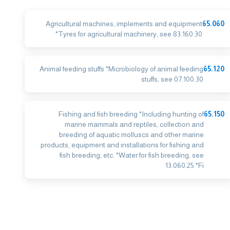
Agricultural machines, implements and equipment
65.060
*Tyres for agricultural machinery, see 83.160.30
Animal feeding stuffs *Microbiology of animal feeding
65.120
stuffs, see 07.100.30
Fishing and fish breeding *Including hunting of
65.150
marine mammals and reptiles, collection and
breeding of aquatic molluscs and other marine
products, equipment and installations for fishing and
fish breeding, etc. *Water for fish breeding, see
13.060.25 *Fi