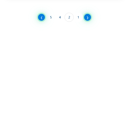
›
‹
5
4
2
1