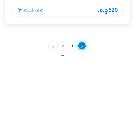
520 ج.م.
أضف للسلة
›
‹
2
1