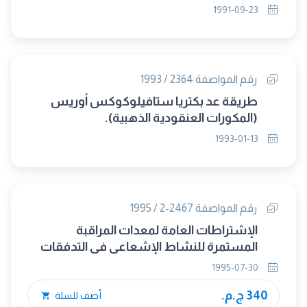
الهضم بطريقة فوق أكسيد ثنائى كبريتات
1991-09-23
البوتاسيوم وبرمنجنات البوتاسيوم.
رقم المواصفة 2364 / 1993
طريقة عد بكتريا ستافيلوكوكس أوريس
(المكورات العنقودية الذهبية).
1993-01-13
رقم المواصفة 2467-2 / 1995
الإشتراطات العامة لمعدات المراقبة
المستمرة للنشاط الإشعاعى فى التدفقات
الغازية - الجزء الثانى : فى تصميم مرقاب
1995-07-30
التدفق.
340 ج.م.
أضف للسلة