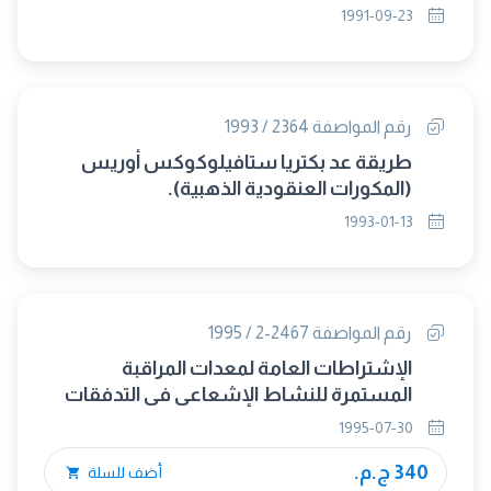
الهضم بطريقة فوق أكسيد ثنائى كبريتات
1991-09-23
البوتاسيوم وبرمنجنات البوتاسيوم.
رقم المواصفة 2364 / 1993
طريقة عد بكتريا ستافيلوكوكس أوريس
(المكورات العنقودية الذهبية).
1993-01-13
رقم المواصفة 2467-2 / 1995
الإشتراطات العامة لمعدات المراقبة
المستمرة للنشاط الإشعاعى فى التدفقات
الغازية - الجزء الثانى : فى تصميم مرقاب
1995-07-30
التدفق.
340 ج.م.
أضف للسلة