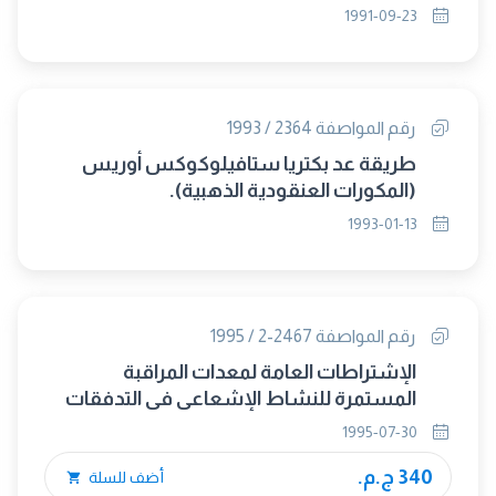
الهضم بطريقة فوق أكسيد ثنائى كبريتات
1991-09-23
البوتاسيوم وبرمنجنات البوتاسيوم.
رقم المواصفة 2364 / 1993
طريقة عد بكتريا ستافيلوكوكس أوريس
(المكورات العنقودية الذهبية).
1993-01-13
رقم المواصفة 2467-2 / 1995
الإشتراطات العامة لمعدات المراقبة
المستمرة للنشاط الإشعاعى فى التدفقات
الغازية - الجزء الثانى : فى تصميم مرقاب
1995-07-30
التدفق.
340 ج.م.
أضف للسلة