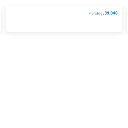
Horology
39.040