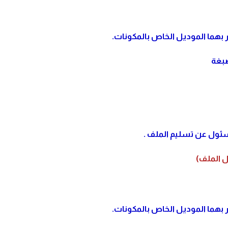
 الصبغة
 الملف)