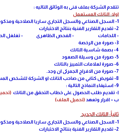
تتقدم الشركة بملف فنى به الوثائق التاليه :
اولا: التانك المستعمل
1- السجل الصناعي والسجل التجاري ساريا الصلاحية ومذكور بهما الموديل الخاص بالمكونات.
2- تقديم التقارير الفنية بنتائج الاختبارات
- اللحامات - الفحص الظاهرى - تغلغل
3- صورة من الرخصة
4- بصمة شاسية التانك
5- صورة من وسيلة الصعود
6- صورة لعلامات التمييز بالتانك
7- صورة من الافراج الجمركى ان وجد.
8- تفويض كتابي من صاحب التانك او الشركة للشخص المسئول عن تسليم الملف .
9- استيفاء النماذج التالية :
ا- تقديم طلب الحصول على خطاب التحقق من التانك
(تحميل
ب – اقرار وتعهد
(تحميل الملف)
ثانياً: التانك الجديد
1- السجل الصناعي والسجل التجاري ساريا الصلاحية ومذكور بهما الموديل الخاص بالمكونات.
2- تقديم التقارير الفنية بنتائج الاختبارات