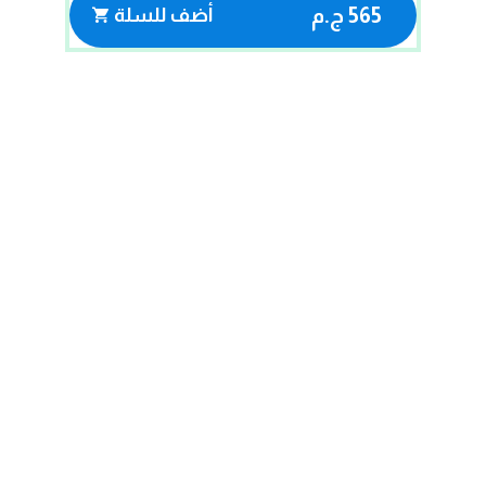
565 ج.م
أضف للسلة