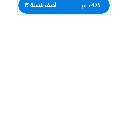
475 ج.م
أضف للسلة