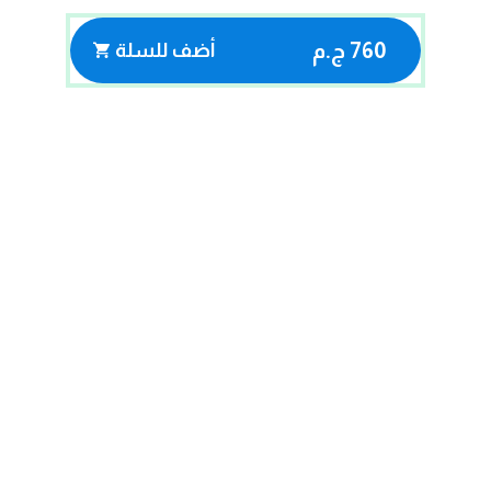
760 ج.م
أضف للسلة