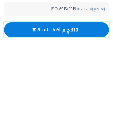
المراجع الاساسية:
ISO: 6915/2019
310 ج.م
أضف للسلة