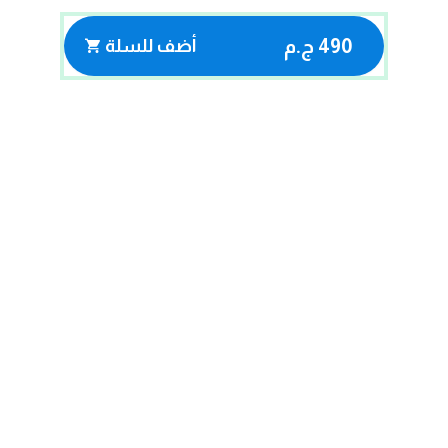
490 ج.م
أضف للسلة