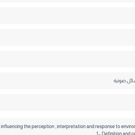
ئل صوتية
nfluencing the perception , interpretation and response to envir
1:- Definition and 