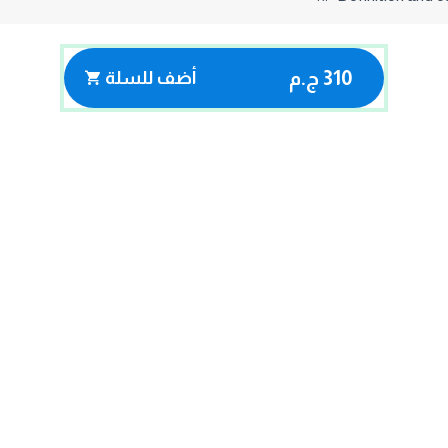
310 ج.م
أضف للسلة