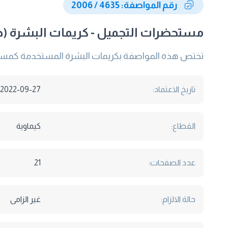
رقم المواصفة: 4635 / 2006
مستحضرات التجميل - كريمات البشرة (حل محلها 8547 ج1،ج2،ج3، ج4،
تختص هذه المواصفة بكريمات البشرة المستخدمة كمستحضر
تاريخ الاعتماد:
2022-09-27
القطاع:
كيماوية
عدد الصفحات:
21
حالة الالزام:
غير الزامى