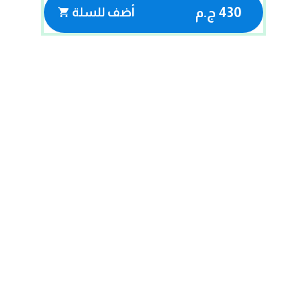
430 ج.م
أضف للسلة