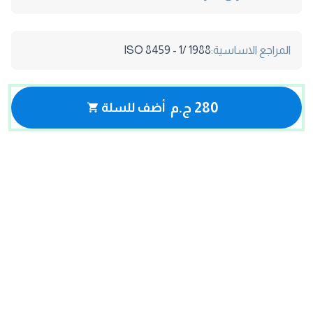
المراجع الاساسية:
ISO 8459 - 1/ 1988
280 ج.م
أضف للسلة