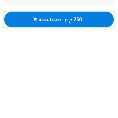
250 ج.م
أضف للسلة