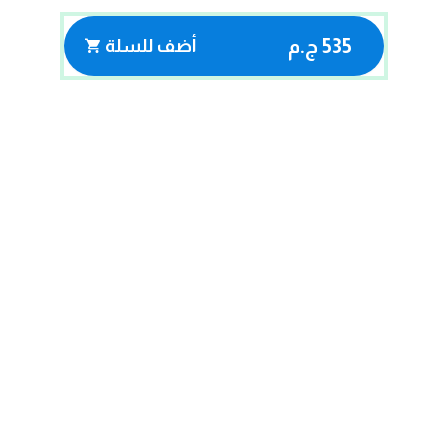
535 ج.م
أضف للسلة