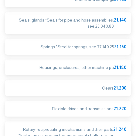
Seals, glands *Seals for pipe and hose assemblies,
21.140
see 23.040.80
Springs *Steel for springs, see 77.140.25
21.160
Housings, enclosures, other machine pa
21.180
Gears
21.200
Flexible drives and transmissions
21.220
Rotary-reciprocating mechanisms and their parts
21.240
*Including pistons, piston-rings, crankshafts, etc. for