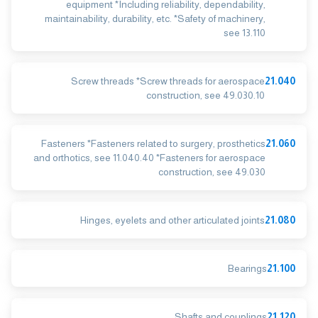
equipment *Including reliability, dependability,
maintainability, durability, etc. *Safety of machinery,
see 13.110
Screw threads *Screw threads for aerospace
21.040
construction, see 49.030.10
Fasteners *Fasteners related to surgery, prosthetics
21.060
and orthotics, see 11.040.40 *Fasteners for aerospace
construction, see 49.030
Hinges, eyelets and other articulated joints
21.080
Bearings
21.100
Shafts and couplings
21.120