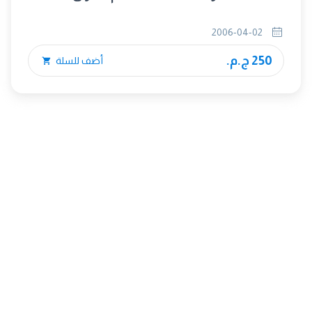
2006-04-02
250 ج.م.
أضف للسلة