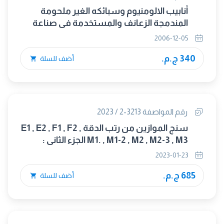
أنابيب الالومنيوم وسبائكه الغير ملحومة
المندمجة الزعانف والمستخدمة فى صناعة
المكثفات والمبادلات الحرارية
2006-12-05
340 ج.م.
أضف للسلة
رقم المواصفة 3213-2 / 2023
سنج الموازين من رتب الدقة E1 , E2 , F1 , F2 ,
M1. , M1-2 , M2 , M2-3 , M3 الجزء الثانى :
نموذج تقرير الإختبار.(OIML R 111-2/2004)
2023-01-23
(متبناه)
685 ج.م.
أضف للسلة