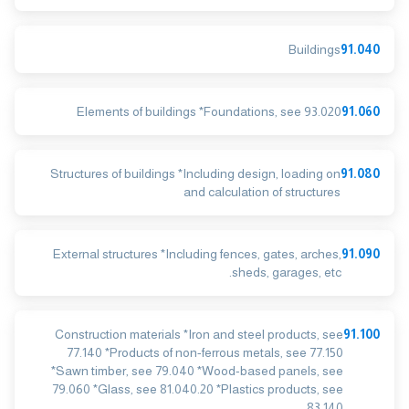
Buildings
91.040
Elements of buildings *Foundations, see 93.020
91.060
Structures of buildings *Including design, loading on
91.080
and calculation of structures
External structures *Including fences, gates, arches,
91.090
sheds, garages, etc.
Construction materials *Iron and steel products, see
91.100
77.140 *Products of non-ferrous metals, see 77.150
*Sawn timber, see 79.040 *Wood-based panels, see
79.060 *Glass, see 81.040.20 *Plastics products, see
83.140