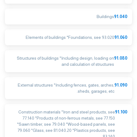
Buildings
91.040
Elements of buildings *Foundations, see 93.020
91.060
Structures of buildings *Including design, loading on
91.080
and calculation of structures
External structures *Including fences, gates, arches,
91.090
sheds, garages, etc.
Construction materials *Iron and steel products, see
91.100
77.140 *Products of non-ferrous metals, see 77.150
*Sawn timber, see 79.040 *Wood-based panels, see
79.060 *Glass, see 81.040.20 *Plastics products, see
83.140