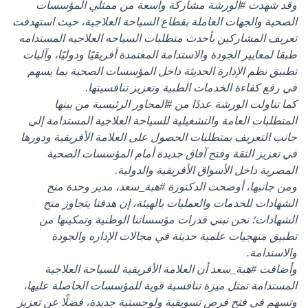
وقد شهدت
#الورشة
مشاركة واسعة من ممثلي المؤسسات
الصحية والجهات العاملة بقطاع السياحة العلاجية، حيث استهدفت
تعريف المشاركين بأحدث متطلبات السياحه العلاجيه المستدامه
طبقا لمعايير الجودة والاستدامة المعتمدة أفريقيًا ودوليًا، وآليات
تطبيق نظم الإدارة الحديثة داخل المؤسسات الصحية بما يسهم
في رفع كفاءة الخدمات الطبية وتعزيز تنافسيتها.
كما تناولت الورشة عددًا من
#المحاور
الرئيسية من بينها
المتطلبات العامة والتشغيلية للسياحة العلاجية المستدامة إلى
جانب التعريف بمتطلبات الحصول على العلامة الأفريقية ودورها
في تعزيز الثقة وفتح آفاق جديدة أمام المؤسسات الصحية
المصرية داخل الأسواق الأفريقية والدولية.
ومن جانبها، أوضحت الدكتورة
#هبة_سعد
، مدير وحدة منح
الشهادات للخدمات والعمليات بالهيئة، إن هدفنا يتجاوز منح
الشهادات؛ نحن نبني قدرات مؤسساتنا الوطنية وتمكينها من
تطبيق منهجيات علمية حديثة في مجالات الإداره والجودة
والاستدامة.
وأضافت
#هبة_سعد
أن العلامة الأفريقية للسياحة العلاجية
المستدامة تمثل ميزة تنافسية قوية للمؤسسات الحاصلة عليها،
وتسهم في فتح فرص تسويقية ولوجستية جديدة، فضلًا عن تعزيز