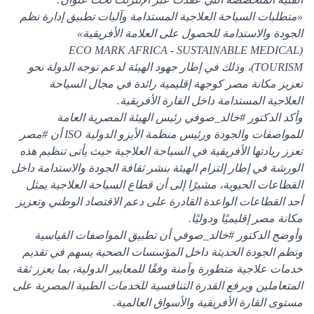
«متطلبات السياحة العلاجية المستدامة وآليات تطبيق إدارة نظم
الجودة والاستدامة للحصول على العلامة الأفريقية»
(ECO MARK AFRICA - SUSTAINABLE MEDICAL
TOURISM)، وذلك في إطار جهود الهيئة لدعم توجه الدولة نحو
تعزيز مكانة مصر كوجهة إقليمية رائدة في مجال السياحة
العلاجية المستدامة داخل القارة الأفريقية.
وأكد الدكتور
#خالد_صوفي
رئيس الهيئة المصرية العامة
للمواصفات والجودة ورئيس منظمة الأيزو الدولية
ISO
أن
#مصر
تعزز ريادتها الأفريقية في السياحة العلاجية حيث يأتى تنظيم هذه
الورشة في إطار إلتزام الهيئة بنشر ثقافة الجودة والاستدامة داخل
القطاعات الحيوية، مشيرًا إلى أن قطاع السياحة العلاجية يمثل
أحد القطاعات الواعدة القادرة على دعم الاقتصاد الوطني وتعزيز
مكانة مصر إقليميًا ودوليًا.
وأوضح الدكتور
#خالد_صوفي
أن تطبيق المواصفات القياسية
ونظم الجودة الحديثة داخل المؤسسات الصحية يسهم في تقديم
خدمات علاجية متطورة وآمنة وفقًا للمعايير الدولية، بما يعزز ثقة
المتعاملين ويرفع القدرة التنافسية للخدمات الطبية المصرية على
مستوى القارة الأفريقية والأسواق العالمية.