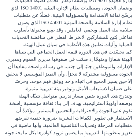
إدارة الجودة ISO 9001 بوصفه الإطار الحاكم لضبط العمليات
وضمان الجودة، ومتطلبات نظام الإدارة البيئية ISO 14001 الذي
يرسّخ ثقافة الاستدامة والمسؤولية البيئية، فضلًا عن متطلبات
نظام إدارة السلامة والصحة المهنية ISO 45001 الذي يصون
سلامة بيئة العمل ويحمي العاملين، وقد صِيغ محتواها بأسلوب
تفاعلي يُتيح للمشاركين الانخراط الفعلي في مناقشة التحديات
العملية وآليات تطبيق هذه الأنظمة في سياق عمل الهيئة.
كما تجسّدت في هذه الدورة قيمة العمل الجماعي التي تتبناها
الهيئة شعارًا ومنهجًا إذ ضمّت في صفوفها مديري العموم ومديري
الإدارات والموظفين جنبًا إلى جنب، في رسالة واضحة مفادها أن
الجودة مسؤولية مشتركة لا تتجزأ، وأن التميز المؤسسي لا يتحقق
إلا حين يسير الجميع في اتجاه واحد ووفق فهم موحد، وحرصًا
على ضمان الاستيعاب الأمثل وتوفير بيئة تدريبية مثمرة.
وتندرج هذه الدورة ضمن مسار تدريبي متواصل تتبنّاه الهيئة
بوصفه أولويةً استراتيجية، يهدف إلى بناء ثقافة مؤسسية راسخة
تقوم على الجودة والاحترافية والتحسين المستمر، مؤكدةً أن
الاستثمار في تطوير الكفاءات البشرية ضرورة حتمية تفرضها
متطلبات المرحلة وتحديات التنافسية العالمية، وأنها ماضية في
تعزيز منظومتها التدريبية بما يضمن تزويد كوادرها بكل ما يحتاجونه