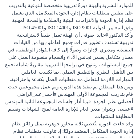
للموارد البشرية بالهيئة دورةً تدريبية متخصصة للتوعية والتدريب
على تطبيق متطلبات نظام إدارة الجودة المتكامل، الذي يشمل
نظم إدارة الجودة والالتزامات البيئية والسلامة والصحة المهنية
وفق المعايير الدولية ISO 9001 وISO 14001 وISO 45001 .
وأكد الدكتور
#خالد_صوفى
أن الهيئة تعمل طبقاً لاستراتيجية
تدريبية تستهدف تطوير قدرات جميع العاملين بها من القيادات
التنفيذية ومديري الإدارات وصولًا إلى كافة الكوادر الوظيفية، في
مسار متكامل يضمن تجانس الأداء وانسجام منظومة العمل على
جميع المستويات، وتنتهج في برامجها التدريبية مقاربةً شاملة تجمع
بين التأهيل النظري والتطبيق العملي، بما يُكسب العاملين
المهارات اللازمة للتعامل مع متطلبات العمل بكفاءة واحترافية.
ومن هذا المنطلق تم تنفيذ هذه الدورة وتم عمل مجموعتين حيث
قام بتدريب المجموعة الأولى المهندس
#أحمد_عبد_الراضي
أخصائي نظم الجودة، فيما أدار جلسات المجموعة الثانية المهندس
#عيسى_رشوان
مدير العام للإدارة العامة لمنح الشهادات وتقييم
المطابقة للمنتجات.
وقد جاءت الدورة لتُغطي ثلاثة محاور جوهرية تمثل ركائز نظام
إدارة الجودة المتكامل المعتمد دوليًا؛ إذ تناولت متطلبات نظام