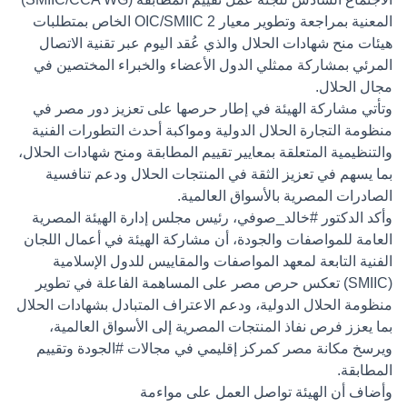
المعنية بمراجعة وتطوير معيار OIC/SMIIC 2 الخاص بمتطلبات
هيئات منح شهادات الحلال والذي عُقد اليوم عبر تقنية الاتصال
المرئي بمشاركة ممثلي الدول الأعضاء والخبراء المختصين في
مجال الحلال.
وتأتي مشاركة الهيئة في إطار حرصها على تعزيز دور مصر في
منظومة التجارة الحلال الدولية ومواكبة أحدث التطورات الفنية
والتنظيمية المتعلقة بمعايير تقييم المطابقة ومنح شهادات الحلال،
بما يسهم في تعزيز الثقة في المنتجات الحلال ودعم تنافسية
الصادرات المصرية بالأسواق العالمية.
وأكد الدكتور
#خالد_صوفي
، رئيس مجلس إدارة الهيئة المصرية
العامة للمواصفات والجودة، أن مشاركة الهيئة في أعمال اللجان
الفنية التابعة لمعهد المواصفات والمقاييس للدول الإسلامية
(SMIIC) تعكس حرص مصر على المساهمة الفاعلة في تطوير
منظومة الحلال الدولية، ودعم الاعتراف المتبادل بشهادات الحلال
بما يعزز فرص نفاذ المنتجات المصرية إلى الأسواق العالمية،
ويرسخ مكانة مصر كمركز إقليمي في مجالات
#الجودة
وتقييم
المطابقة.
وأضاف أن الهيئة تواصل العمل على مواءمة