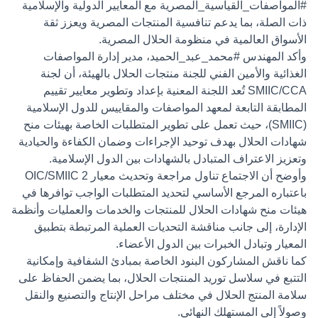
#المواصفات_القياسية_المصرية
مع المعايير الدولية والإسلامية
ذات الصلة، بما يدعم تنافسية المنتجات المصرية ويعزز ثقة
الأسواق العالمية في منظومة الحلال المصرية.
وأكد المهندس
#محمد_عبد_الحميد
، مدير إدارة المواصفات
الغذائية والأمين الفني للجنة منتجات الحلال بالهيئة، أن لجنة
SMIIC/CCA تُعد اللجنة المعنية بإعداد وتطوير معايير تقييم
المطابقة التابعة لمعهد المواصفات والمقاييس للدول الإسلامية
(SMIIC)، حيث تعمل على تطوير المتطلبات الخاصة بهيئات منح
شهادات الحلال بهدف توحيد الإجراءات وضمان الكفاءة والحيادية
وتعزيز الاعتراف المتبادل بالشهادات بين الدول الإسلامية.
وأوضح أن الاجتماع تناول مراجعة وتحديث معيار OIC/SMIIC 2
باعتباره المرجع الأساسي لتحديد المتطلبات الواجب توافرها في
هيئات منح شهادات الحلال للمنتجات والخدمات والعمليات وأنظمة
الإدارة، إلى جانب مناقشة التحديات العملية المرتبطة بتطبيق
المعيار وتبادل الخبرات بين الدول الأعضاء.
كما ناقش المشاركون البنود الخاصة بمبادئ الشفافية وإمكانية
التتبع في سلاسل توريد المنتجات الحلال، بما يضمن الحفاظ على
سلامة المنتج الحلال في مختلف مراحل الإنتاج والتصنيع والنقل
وصولاً إلى المستهلك النهائي.