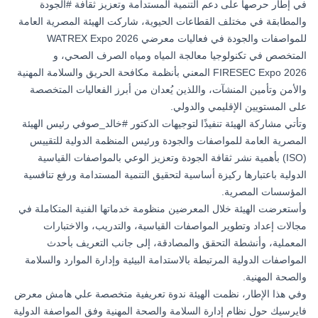
في إطار حرصها على دعم التنمية المستدامة وتعزيز ثقافة
#الجودة
والمطابقة في مختلف القطاعات الحيوية، شاركت
الهيئة المصرية العامة
للمواصفات والجودة
في فعاليات معرضي WATREX Expo 2026
المتخصص في تكنولوجيا معالجة المياه ومياه الصرف الصحي، و
FIRESEC Expo 2026 المعني بأنظمة مكافحة الحريق والسلامة المهنية
والأمن وتأمين المنشآت، واللذين يُعدان من أبرز الفعاليات المتخصصة
على المستويين الإقليمي والدولي.
وتأتي مشاركة الهيئة تنفيذًا لتوجيهات الدكتور
#خالد_صوفي
رئيس الهيئة
المصرية العامة للمواصفات والجودة ورئيس المنظمة الدولية للتقييس
(ISO) بأهمية نشر ثقافة الجودة وتعزيز الوعي بالمواصفات القياسية
الدولية باعتبارها ركيزة أساسية لتحقيق التنمية المستدامة ورفع تنافسية
المؤسسات المصرية.
وأستعرضت الهيئة خلال المعرضين منظومة خدماتها الفنية المتكاملة في
مجالات إعداد وتطوير المواصفات القياسية، والتدريب، والاختبارات
المعملية، وأنشطة التحقق والمصادقة، إلى جانب التعريف بأحدث
المواصفات الدولية المرتبطة بالاستدامة البيئية وإدارة الموارد والسلامة
والصحة المهنية.
وفي هذا الإطار، نظمت الهيئة ندوة تعريفية متخصصة علي هامش معرض
فايرسيك حول نظام إدارة السلامة والصحة المهنية وفق المواصفة الدولية