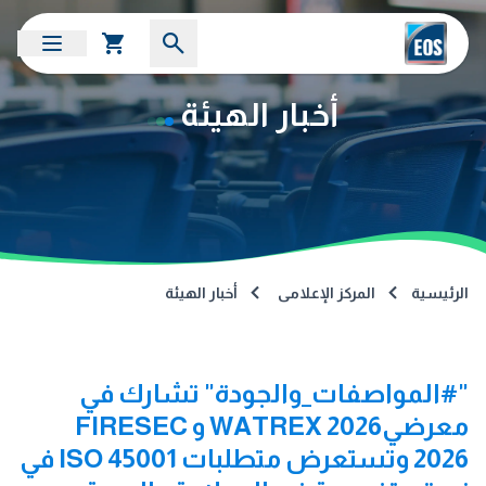
أخبار الهيئة
الرئيسية
المركز الإعلامى
أخبار الهيئة
"#المواصفات_والجودة" تشارك في
معرضي2026 WATREX و FIRESEC
2026 وتستعرض متطلبات ISO 45001 في