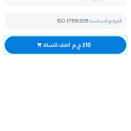
المراجع الاساسية:
ISO 37159/2019
310 ج.م
أضف للسلة