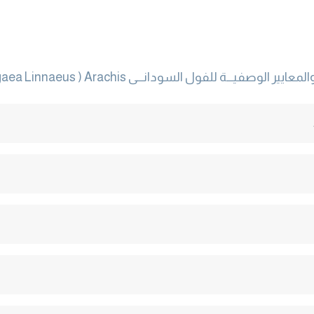
hypogaea Linnaeus  (المعدة للاستهلاك الآدمى أو لاستخراج الزيت .