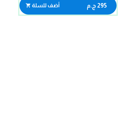
295 ج.م
أضف للسلة