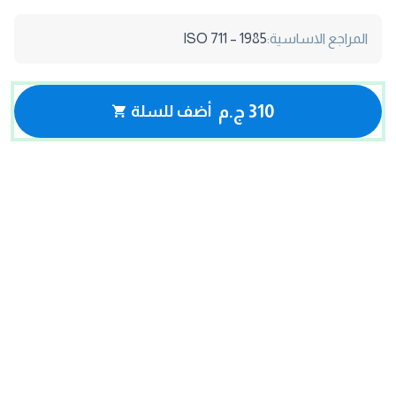
المراجع الاساسية:
ISO 711 – 1985
310 ج.م
أضف للسلة