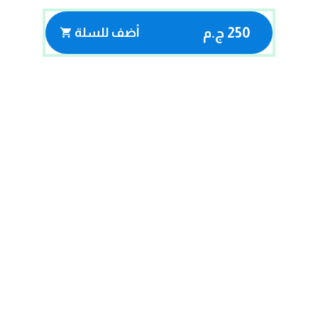
250 ج.م
أضف للسلة