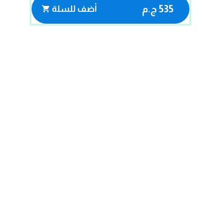
535 ج.م
أضف للسلة