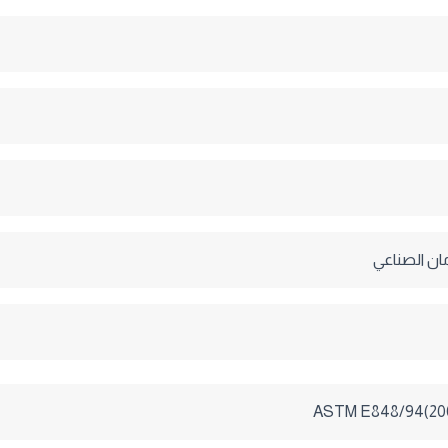
مان الصناعي
ASTM E848/94(200