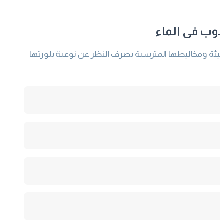
وب فى الماء
مركبات الكروم سداسية التكافؤ الموضحة بالجدول رقم (1) ومشتقاتها المتميئة ومخاليطها المترسبة بصرف النظر عن نوعية بلورتها