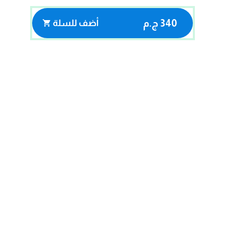
340 ج.م
أضف للسلة