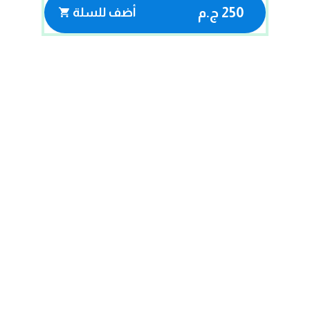
250 ج.م
أضف للسلة