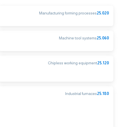
Manufacturing forming processes
25.020
Machine tool systems
25.060
Chipless working equipment
25.120
Industrial furnaces
25.180