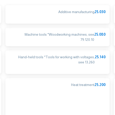
Additive manufacturing
25.030
Machine tools *Woodworking machines, see
25.080
79.120.10
Hand-held tools *Tools for working with voltages,
25.140
see 13.260
Heat treatment
25.200