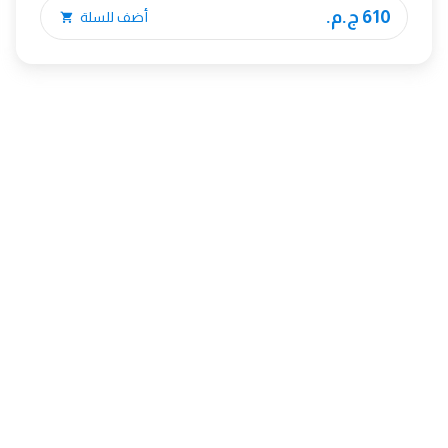
610 ج.م.
أضف للسلة