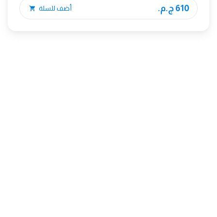
610 ج.م.
أضف للسلة