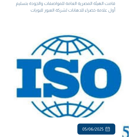
العبور للبويات والصناعات الكيماوية "باكين"
قامت الهيئة المصرية العامة للمواصفات والجودة بتسليم
أول علامة خضراء للدهانات لشركة العبور للبويات
والصناعات الكيماوية "باكين" عن منتجها شايني سيلك 1160،
لتصبح بذلك أول شركة مصرية تنجح في الح...
05/06/2025