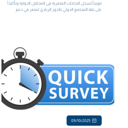
ومستحق...والدكتور خالد صوفي أول عربي
تتويجاً لسجل النجاحات المصرية في المحافل الدولية وتأكيداً
وثاني رئيس أفريقي للمنظمة منذ تأسيسها
على ثقة المجتمع الدولي بالدور الريادي لمصر في دعم
سياسات الجودة والاستدامة عالمياً مصر تتسلم رئاسة
عام 1947
المنظمة الدولية للتقييس "أيزو" ل...
09/10/2025