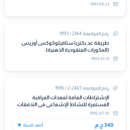
الهضم بطريقة فوق أكسيد ثنائى كبريتات
1991-09-23
البوتاسيوم وبرمنجنات البوتاسيوم.
رقم المواصفة 2364 / 1993
طريقة عد بكتريا ستافيلوكوكس أوريس
(المكورات العنقودية الذهبية).
1993-01-13
رقم المواصفة 2467-2 / 1995
الإشتراطات العامة لمعدات المراقبة
المستمرة للنشاط الإشعاعى فى التدفقات
الغازية - الجزء الثانى : فى تصميم مرقاب
1995-07-30
التدفق.
340 ج.م.
أضف للسلة